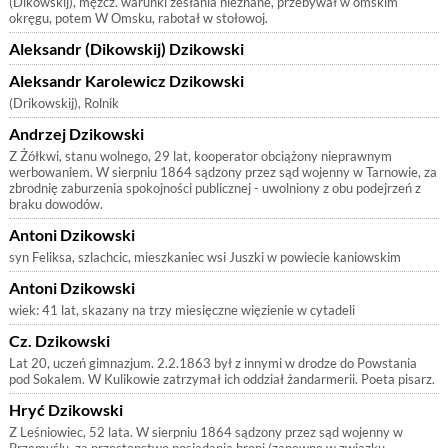
(Dikowskij), mężcz. warunki zesłania nieznane, przebywał w omskim
okręgu, potem W Omsku, rabotał w stołowoj.
Aleksandr (Dikowskij) Dzikowski
Aleksandr Karolewicz Dzikowski
(Drikowskij), Rolnik
Andrzej Dzikowski
Z Żółkwi, stanu wolnego, 29 lat, kooperator obciążony nieprawnym
werbowaniem. W sierpniu 1864 sądzony przez sąd wojenny w Tarnowie, za
zbrodnię zaburzenia spokojności publicznej - uwolniony z obu podejrzeń z
braku dowodów.
Antoni Dzikowski
syn Feliksa, szlachcic, mieszkaniec wsi Juszki w powiecie kaniowskim
Antoni Dzikowski
wiek: 41 lat, skazany na trzy miesięczne więzienie w cytadeli
Cz. Dzikowski
Lat 20, uczeń gimnazjum. 2.2.1863 był z innymi w drodze do Powstania
pod Sokalem. W Kulikowie zatrzymał ich oddział żandarmerii. Poeta pisarz.
Hryć Dzikowski
Z Leśniowiec, 52 lata. W sierpniu 1864 sądzony przez sąd wojenny w