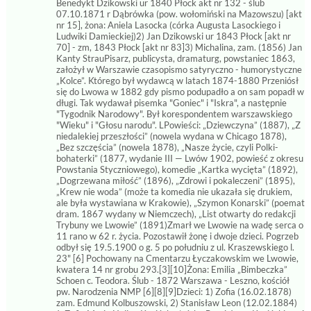
Benedykt Dzikowski ur 1840 Płock akt nr 132 - ślub
07.10.1871 r Dąbrówka (pow. wołomiński na Mazowszu) [akt
nr 15], żona: Aniela Lasocka (córka Augusta Lasockiego i
Ludwiki Damieckiej)2) Jan Dzikowski ur 1843 Płock [akt nr
70] - zm, 1843 Płock [akt nr 83]3) Michalina, zam. (1856) Jan
Kanty StrauPisarz, publicysta, dramaturg, powstaniec 1863,
założył w Warszawie czasopismo satyryczno - humorystyczne
„Kolce”. Którego był wydawcą w latach 1874-1880 Przeniósł
się do Lwowa w 1882 gdy pismo podupadło a on sam popadł w
długi. Tak wydawał pisemka "Goniec" i "Iskra", a następnie
"Tygodnik Narodowy". Był korespondentem warszawskiego
"Wieku" i "Głosu narodu". LPowieści: „Dziewczyna” (1887), „Z
niedalekiej przeszłości” (nowela wydana w Chicago 1878),
„Bez szczęścia” (nowela 1878), „Nasze życie, czyli Polki-
bohaterki” (1877, wydanie III — Lwów 1902, powieść z okresu
Powstania Styczniowego), komedie „Kartka wycięta” (1892),
„Dogrzewana miłość” (1896), „Zdrowi i pokaleczeni” (1895),
„Krew nie woda” (może ta komedia nie ukazała się drukiem,
ale była wystawiana w Krakowie), „Szymon Konarski” (poemat
dram. 1867 wydany w Niemczech), „List otwarty do redakcji
Trybuny we Lwowie” (1891)Zmarł we Lwowie na wadę serca o
11 rano w 62 r. życia. Pozostawił żonę i dwoje dzieci. Pogrzeb
odbył się 19.5.1900 o g. 5 po południu z ul. Kraszewskiego l.
23" [6] Pochowany na Cmentarzu Łyczakowskim we Lwowie,
kwatera 14 nr grobu 293.[3][10]Żona: Emilia „Bimbeczka”
Schoen c. Teodora. Ślub - 1872 Warszawa - Leszno, kościół
pw. Narodzenia NMP [6][8][9]Dzieci: 1) Zofia (16.02.1878)
zam. Edmund Kolbuszowski, 2) Stanisław Leon (12.02.1884)