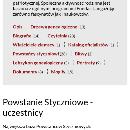
patriotycznej. Społeczna aktywność rodzinna jest
łączona z ogólnymi programami Fundacji, angażując
zarówno fascynatów jak i naukowców.
Opis
Drzewa genealogiczne
(
13
)
Biografie
Czytelnia
(
14
)
(
23
)
Właściciele ziemscy
Katalog oficjalistów
(
1
)
(
1
)
Powstańcy styczniowi
Bitwy
(
28
)
(
2
)
Leksykon genealogiczny
Portrety
(
5
)
(
9
)
Dokumenty
Mogiły
(
8
)
(
19
)
Powstanie Styczniowe -
uczestnicy
Największa baza Powstańców Styczniowych.