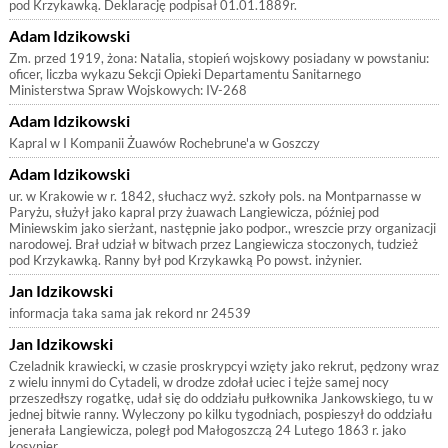
pod Krzykawką. Deklarację podpisał 01.01.1889r.
Adam Idzikowski
Zm. przed 1919, żona: Natalia, stopień wojskowy posiadany w powstaniu:
oficer, liczba wykazu Sekcji Opieki Departamentu Sanitarnego
Ministerstwa Spraw Wojskowych: IV-268
Adam Idzikowski
Kapral w I Kompanii Żuawów Rochebrune'a w Goszczy
Adam Idzikowski
ur. w Krakowie w r. 1842, słuchacz wyż. szkoły pols. na Montparnasse w
Paryżu, służył jako kapral przy żuawach Langiewicza, później pod
Miniewskim jako sierżant, następnie jako podpor., wreszcie przy organizacji
narodowej. Brał udział w bitwach przez Langiewicza stoczonych, tudzież
pod Krzykawką. Ranny był pod Krzykawką Po powst. inżynier.
Jan Idzikowski
informacja taka sama jak rekord nr 24539
Jan Idzikowski
Czeladnik krawiecki, w czasie proskrypcyi wzięty jako rekrut, pędzony wraz
z wielu innymi do Cytadeli, w drodze zdołał uciec i tejże samej nocy
przeszedłszy rogatkę, udał się do oddziału pułkownika Jankowskiego, tu w
jednej bitwie ranny. Wyleczony po kilku tygodniach, pospieszył do oddziału
jenerała Langiewicza, poległ pod Małogoszczą 24 Lutego 1863 r. jako
kosynier.