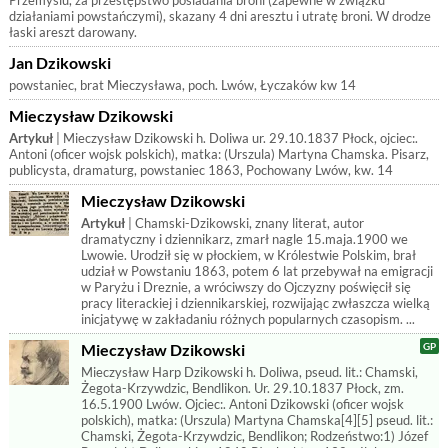
Przemyślu, za przestępstwo posiadania broni (zapewne w związku
działaniami powstańczymi), skazany 4 dni aresztu i utratę broni. W drodze
łaski areszt darowany.
Jan Dzikowski
powstaniec, brat Mieczysława, poch. Lwów, Łyczaków kw 14
Mieczysław Dzikowski
Artykuł
| Mieczysław Dzikowski h. Doliwa ur. 29.10.1837 Płock, ojciec:.
Antoni (oficer wojsk polskich), matka: (Urszula) Martyna Chamska. Pisarz,
publicysta, dramaturg, powstaniec 1863, Pochowany Lwów, kw. 14
Mieczysław Dzikowski
Artykuł
| Chamski-Dzikowski, znany literat, autor
dramatyczny i dziennikarz, zmarł nagle 15.maja.1900 we
Lwowie. Urodził się w płockiem, w Królestwie Polskim, brał
udział w Powstaniu 1863, potem 6 lat przebywał na emigracji
w Paryżu i Dreznie, a wróciwszy do Ojczyzny poświęcił się
pracy literackiej i dziennikarskiej, rozwijając zwłaszcza wielką
inicjatywę w zakładaniu różnych popularnych czasopism. ...
Mieczysław Dzikowski
Mieczysław Harp Dzikowski h. Doliwa, pseud. lit.: Chamski,
Żegota-Krzywdzic, Bendlikon. Ur. 29.10.1837 Płock, zm.
16.5.1900 Lwów. Ojciec:. Antoni Dzikowski (oficer wojsk
polskich), matka: (Urszula) Martyna Chamska[4][5] pseud. lit.:
Chamski, Żegota-Krzywdzic, Bendlikon; Rodzeństwo:1) Józef