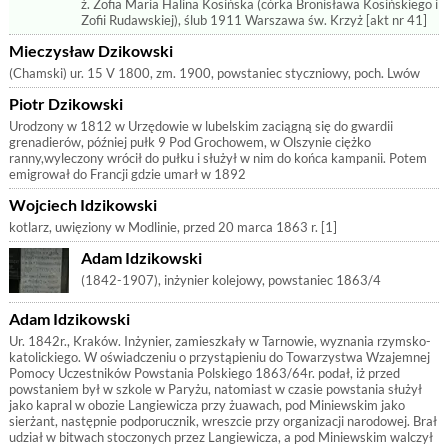
ż. Zofia Maria Halina Kosińska (córka Bronisława Kosińskiego i
Zofii Rudawskiej), ślub 1911 Warszawa św. Krzyż [akt nr 41]
Mieczysław Dzikowski
(Chamski) ur. 15 V 1800, zm. 1900, powstaniec styczniowy, poch. Lwów
Piotr Dzikowski
Urodzony w 1812 w Urzędowie w lubelskim zaciągną się do gwardii
grenadierów, później pułk 9 Pod Grochowem, w Olszynie ciężko
ranny,wyleczony wrócił do pułku i służył w nim do końca kampanii. Potem
emigrował do Francji gdzie umarł w 1892
Wojciech Idzikowski
kotlarz, uwięziony w Modlinie, przed 20 marca 1863 r. [1]
Adam Idzikowski
(1842-1907), inżynier kolejowy, powstaniec 1863/4
Adam Idzikowski
Ur. 1842r., Kraków. Inżynier, zamieszkały w Tarnowie, wyznania rzymsko-
katolickiego. W oświadczeniu o przystąpieniu do Towarzystwa Wzajemnej
Pomocy Uczestników Powstania Polskiego 1863/64r. podał, iż przed
powstaniem był w szkole w Paryżu, natomiast w czasie powstania służył
jako kapral w obozie Langiewicza przy żuawach, pod Miniewskim jako
sierżant, następnie podporucznik, wreszcie przy organizacji narodowej. Brał
udział w bitwach stoczonych przez Langiewicza, a pod Miniewskim walczył