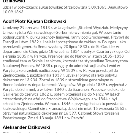
Dzikowski
udział w potyczkach: augustowskie: Strzelcowizna 3.09.1863, Augustowo
10.09.1863
Adolf Piotr Kajetan Dzikowski
Urodzony 29 czerwca 1813 r. w Urzędowie. „Student Wydziału Medycyny
Uniwersytetu Warszawskiego (Gerber nie wymienia go). W powstaniu
podporucznik 9. pułku piechoty liniowej, ranny pod Grochowem. Przybył do
Francji w lutym 1832 r. i należał początkowo do zakładu w Bourges. Jako
przeciwnik generała Bema wysłany 20 lipca 1833 r. do St-Gaultier w
departamencie Cher, gdzie 18 września 1834 r. potępił Czartoryskiego. Od
sierpnia 1835 r. w Paryżu. Przeniósł się do Nancy, w latach 1835–1838
studiował tam w Szkole Leśnictwa, korzystał ze stypendium Towarzystwa
Naukowej Pomocy. W 1838 r. przyjęty do administracji lasów i wód w
Paryżu jako urzędnik nadliczbowy. W 1839 r. w Paryżu przystąpił do
Zjednoczenia. 1 października 1839 r. uzyskał prawo stałego pobytu
dekretem nr 13 934. Został w 1839 r. strażnikiem generalnym w
Bonnefontaine w departamencie Wogezów. W grudniu 1839 r. wyjechał z
Paryża do Schirmel, a w lutym 1840 r. do Saarunon. Pracował u diuka de
Gaillierac do czerwca 1862 r., potem przeniósł się do Nancy. W latach
czterdziestych należał do Stronnictwa Wojskowego, a w 1844 r. był
członkiem Zjednoczenia. W marcu 1846 r. przystąpił do aktu powstania
krakowskiego. Ożenił się z Francuzką, dzieci nie miał. 15 września 1863 r.
otrzymał naturalizację dekretem nr 16 397. Członek Stowarzyszenia
Podatkowego. Zmarł 13 maja 1891 r. w Paryżu”
Aleksander Dzikowski