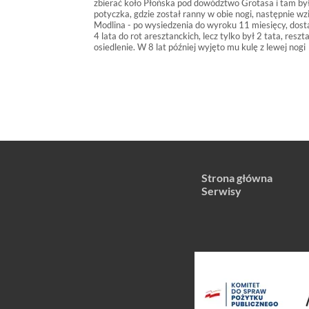
zbierać koło Płońska pod dowództwo Grotasa i tam by
potyczka, gdzie został ranny w obie nogi, następnie wz
Modlina - po wysiedzenia do wyroku 11 miesięcy, dost
4 lata do rot aresztanckich, lecz tylko był 2 tata, reszt
osiedlenie. W 8 lat później wyjęto mu kulę z lewej nogi
Strona główna
Serwisy