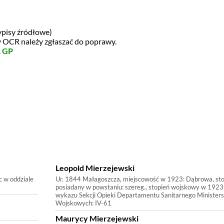
ypisy źródłowe)
dy OCR należy zgłaszać do poprawy.
k
GP
Leopold Mierzejewski
c w oddziale
Ur. 1844 Małagoszcza, miejscowość w 1923: Dąbrowa, st
posiadany w powstaniu: szereg., stopień wojskowy w 1923r.:
wykazu Sekcji Opieki Departamentu Sanitarnego Minister
Wojskowych: IV-61
Maurycy Mierzejewski