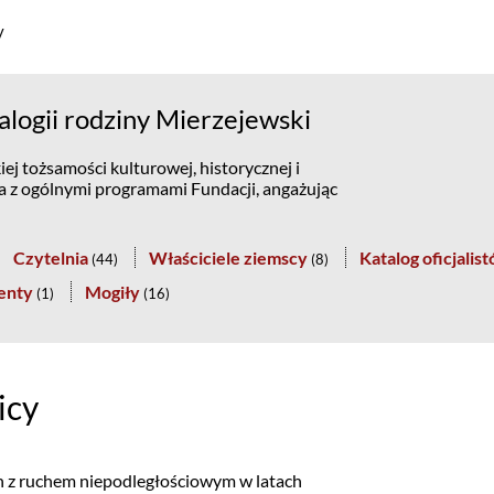
y
logii rodziny Mierzejewski
ej tożsamości kulturowej, historycznej i
na z ogólnymi programami Fundacji, angażując
Czytelnia
Właściciele ziemscy
Katalog oficjalis
(
44
)
(
8
)
enty
Mogiły
(
1
)
(
16
)
icy
ch z ruchem niepodległościowym w latach