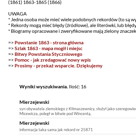
(1861) 1863-1865 (1866)
UWAGA
* Jedna osoba może mieć wiele podobnych rekordów (to są w
* Rekordy mogą mieć błędy (źródłowe), ale literówki, lub błę
* Biogramy opracowane i zweryfikowane mają zielony znacze
=>
Powstanie 1863 - strona główna
=>
Szlak 1863 - mapa mogił i miejsc
=>
Bitwy Powstania Styczniowego
=>
Pomoc - jak zredagować nowy wpis
=>
Prosimy - przekaż wsparcie. Dziękujemy
Wyniki wyszukiwania.
Ilość: 16
Mierzejewski
syn obywatela ziemskiego z Kłimaszewnicy, służył jako szeregowie
Micewicza, poległ w bitwie pod Wincentą.
Mierzejewski
informacja taka sama jak rekord nr 25871