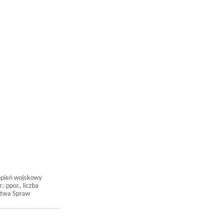
opień wojskowy
 ppor., liczba
stwa Spraw