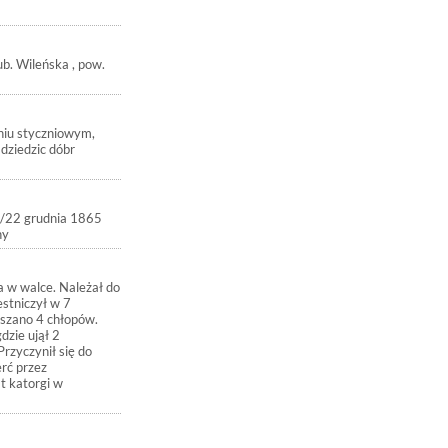
b. Wileńska , pow.
niu styczniowym,
dziedzic dóbr
10/22 grudnia 1865
any
a w walce. Należał do
stniczył w 7
eszano 4 chłopów.
dzie ujął 2
Przyczynił się do
erć przez
t katorgi w