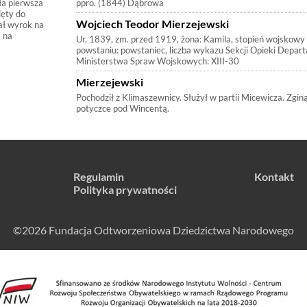
ła pierwsza
ppro. (1844) Dąbrowa
ięty do
Wojciech Teodor Mierzejewski
ał wyrok na
a na
Ur. 1839, zm. przed 1919, żona: Kamila, stopień wojskowy
powstaniu: powstaniec, liczba wykazu Sekcji Opieki Depar
Ministerstwa Spraw Wojskowych: XIII-30
Mierzejewski
Pochodził z Klimaszewnicy. Służył w partii Micewicza. Zgi
potyczce pod Wincentą.
Regulamin
Kontakt
Polityka prywatności
©2026 Fundacja Odtworzeniowa Dziedzictwa Narodowego