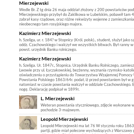
Mierzejewski
Wedle Br. Z tg dnia 26 maja oddział złożony z 200 powstańców po
Mierzejewskiego przybył do Zaklikowa w Lubelskim, pobawił tam 48
zabrał kasy rządowe, oraz różne rekwizyty wojenne z zamieszkania
nieobecnego tam rosyjskiego majora.
Kazimierz Mierzejewski
h. Szeliga, ur. r. 184? w Stopnicy (Król. polsk)., student, służył jako 
oddz. Czachowskiego i walczył we wszystkich bitwach. Był ranny w
powst. urzędnik Banku rolniczego.
Kazimierz Mierzejewski
h. Szeliga. Ur. 1847r., Stopnica. Urzędnik Banku Rolniczego, zamies
Lwowie przy ul. Łyczakowskiej, bezżenny, wyznania rzymsko-katoli
oświadczeniu o przystąpieniu do Towarzystwa Wzajemnej Pomocy
Powstania Polskiego 1863/64r. podał, iż przed powstaniem był w 
natomiast w czasie powstania walczył w oddziale Czachowskiego. 
nogę. Deklarację podpisał w 1899r.
L. Mierzejewski
Weteran powstania styczniowego, zdjęcie wykonane 
pochodzie 3-majowym.
Leopold Mierzejewski
Leopold Mierzejewski ma lat 76 W styczniu roku 1863 
partji, gdzie miał polecone wychodzących z Warszaw