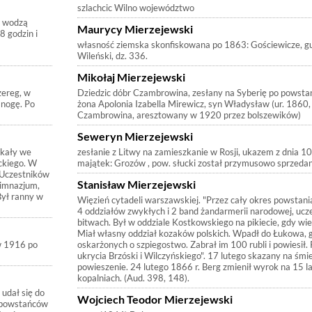
szlachcic Wilno województwo
d wodzą
Maurycy Mierzejewski
 godzin i
własność ziemska skonfiskowana po 1863: Gościewicze, gu
Wileński, dz. 336.
Mikołaj Mierzejewski
szereg, w
Dziedzic dóbr Czambrowina, zesłany na Syberię po powsta
 nogę. Po
żona Apolonia Izabella Mirewicz, syn Władysław (ur. 1860, 
Czambrowina, aresztowany w 1920 przez bolszewików)
Seweryn Mierzejewski
zkały we
zesłanie z Litwy na zamieszkanie w Rosji, ukazem z dnia 
ckiego. W
majątek: Grozów , pow. słucki został przymusowo sprzed
 Uczestników
Stanisław Mierzejewski
gimnazjum,
Był ranny w
Więzień cytadeli warszawskiej. "Przez cały okres powstani
4 oddziałów zwykłych i 2 band żandarmerii narodowej, ucze
bitwach. Był w oddziale Kostkowskiego na pikiecie, gdy wi
Miał własny oddział kozaków polskich. Wpadł do Łukowa, g
w 1916 po
oskarżonych o szpiegostwo. Zabrał im 100 rubli i powiesił. 
ukrycia Brzóski i Wilczyńskiego". 17 lutego skazany na śmi
powieszenie. 24 lutego 1866 r. Berg zmienił wyrok na 15 la
kopalniach. (Aud. 398, 148).
udał się do
Wojciech Teodor Mierzejewski
y powstańców