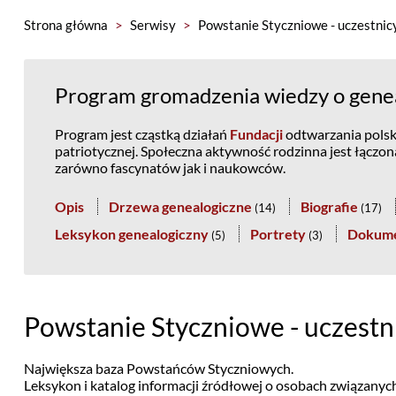
Strona główna
>
Serwisy
>
Powstanie Styczniowe - uczestnic
Program gromadzenia wiedzy o genea
Program jest cząstką działań
Fundacji
odtwarzania polski
patriotycznej. Społeczna aktywność rodzinna jest łączo
zarówno fascynatów jak i naukowców.
Opis
Drzewa genealogiczne
Biografie
(
14
)
(
17
)
Leksykon genealogiczny
Portrety
Dokum
(
5
)
(
3
)
Powstanie Styczniowe - uczestn
Największa baza Powstańców Styczniowych.
Leksykon i katalog informacji źródłowej o osobach związany