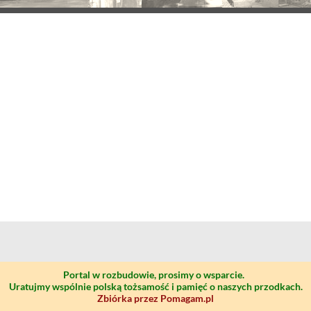
Portal w rozbudowie, prosimy o wsparcie.
Uratujmy wspólnie polską tożsamość i pamięć o naszych przodkach.
Zbiórka przez Pomagam.pl