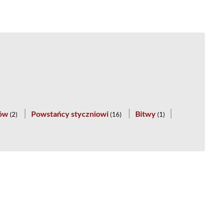
tów
Powstańcy styczniowi
Bitwy
(
2
)
(
16
)
(
1
)