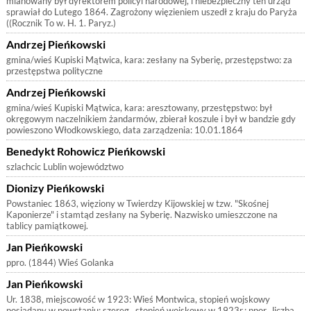
mianowany był dyrektorem policyi narodowej, i niebezpieczny ten urząd
sprawiał do Lutego 1864. Zagrożony więzieniem uszedł z kraju do Paryża
((Rocznik To w. H. 1. Paryz.)
Andrzej Pieńkowski
gmina/wieś Kupiski Mątwica, kara: zesłany na Syberię, przestępstwo: za
przestępstwa polityczne
Andrzej Pieńkowski
gmina/wieś Kupiski Mątwica, kara: aresztowany, przestępstwo: był
okręgowym naczelnikiem żandarmów, zbierał koszule i był w bandzie gdy
powieszono Włodkowskiego, data zarządzenia: 10.01.1864
Benedykt Rohowicz Pieńkowski
szlachcic Lublin województwo
Dionizy Pieńkowski
Powstaniec 1863, więziony w Twierdzy Kijowskiej w tzw. "Skośnej
Kaponierze" i stamtąd zesłany na Syberię. Nazwisko umieszczone na
tablicy pamiątkowej.
Jan Pieńkowski
ppro. (1844) Wieś Golanka
Jan Pieńkowski
Ur. 1838, miejscowość w 1923: Wieś Montwica, stopień wojskowy
posiadany w powstaniu: szereg., stopień wojskowy w 1923r.: ppor., liczba