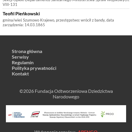
VIII-131
Teofil Pieńkowski
gmina/wieś Szumowo Krajewo, przestępstwo: wrócił z bandy, data
zarządzenia: 14.03.1865
Strona główna
Serwisy
Regulamin
Polityka prywatności
Kontakt
©2026 Fundacja Odtworzeniowa Dziedzictwa
Narodowego
Wykonanie serwisu:
ABENGO