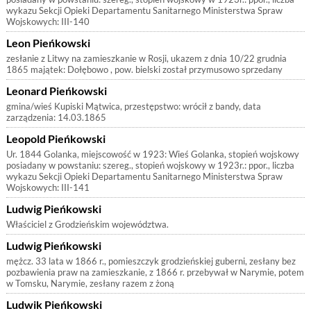
wykazu Sekcji Opieki Departamentu Sanitarnego Ministerstwa Spraw
Wojskowych: III-140
Leon Pieńkowski
zesłanie z Litwy na zamieszkanie w Rosji, ukazem z dnia 10/22 grudnia
1865 majątek: Dołębowo , pow. bielski został przymusowo sprzedany
Leonard Pieńkowski
gmina/wieś Kupiski Mątwica, przestępstwo: wrócił z bandy, data
zarządzenia: 14.03.1865
Leopold Pieńkowski
Ur. 1844 Golanka, miejscowość w 1923: Wieś Golanka, stopień wojskowy
posiadany w powstaniu: szereg., stopień wojskowy w 1923r.: ppor., liczba
wykazu Sekcji Opieki Departamentu Sanitarnego Ministerstwa Spraw
Wojskowych: III-141
Ludwig Pieńkowski
Właściciel z Grodzieńskim województwa.
Ludwig Pieńkowski
mężcz. 33 lata w 1866 r., pomieszczyk grodzieńskiej guberni, zesłany bez
pozbawienia praw na zamieszkanie, z 1866 r. przebywał w Narymie, potem
w Tomsku, Narymie, zesłany razem z żoną
Ludwik Pieńkowski