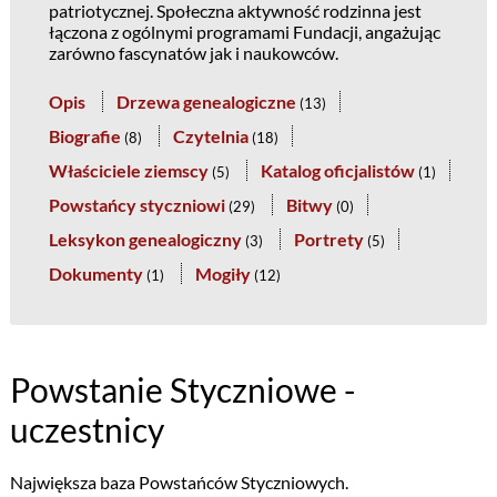
patriotycznej. Społeczna aktywność rodzinna jest
łączona z ogólnymi programami Fundacji, angażując
zarówno fascynatów jak i naukowców.
Opis
Drzewa genealogiczne
(
13
)
Biografie
Czytelnia
(
8
)
(
18
)
Właściciele ziemscy
Katalog oficjalistów
(
5
)
(
1
)
Powstańcy styczniowi
Bitwy
(
29
)
(
0
)
Leksykon genealogiczny
Portrety
(
3
)
(
5
)
Dokumenty
Mogiły
(
1
)
(
12
)
Powstanie Styczniowe -
uczestnicy
Największa baza Powstańców Styczniowych.