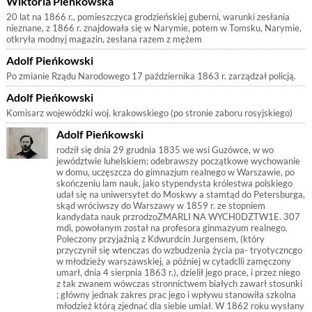
Wiktoria Pieńkowska
20 lat na 1866 r., pomieszczyca grodzieńskiej guberni, warunki zesłania
nieznane, z 1866 r. znajdowała się w Narymie, potem w Tomsku, Narymie,
otkryła modnyj magazin, zesłana razem z mężem
Adolf Pieńkowski
Po zmianie Rządu Narodowego 17 października 1863 r. zarządzał policją.
Adolf Pieńkowski
Komisarz wojewódzki woj. krakowskiego (po stronie zaboru rosyjskiego)
Adolf Pieńkowski
rodził się dnia 29 grudnia 1835 we wsi Guzówce, w wo
jewództwie luhelskiem; odebrawszy początkowe wychowanie
w domu, uczęszcza do gimnazjum realnego w Warszawie, po
skończeniu lam nauk, jako stypendysta królestwa polskiego
udał się na uniwersytet do Moskwy a stamtąd do Petersburga,
skąd wróciwszy do Warszawy w 1859 r. ze stopniem
kandydata nauk przrodzoZMARLI NA WYCH0DZTW1E. 307
mdi, powołanym został na profesora ginmazyum realnego.
Poleczony przyjaźnią z Kdwurdcin Jurgensem, (który
przyczynił się wtenczas do wzbudzenia życia pa- tryotyczncgo
w młodzieży warszawskiej, a później w cytadclli zamęczony
umarł, dnia 4 sierpnia 1863 r.), dzielił jego prace, i przez niego
z tak zwanem wówczas stronnictwem białych zawarł stosunki
; główny jednak zakres prac jego i wpływu stanowiła szkolna
młodzież którą zjednać dla siebie umiał. W 1862 roku wysłany