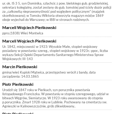
ur. ok. IS 3 5, syn Dominika, szlachcic z pow. bielskiego gub. grodzieńskiej,
sekretarz kolegialny, został zesłany do gub. tomskiej pod ścisły dozór policji
za „całkowitą nieprawomyślność pod względem politycznym" (majątek
skonfiskowano); w Tomsku Wiktoria otworzyła magazyn mód;w 1869
oboje wyjechali do Warszawy; w l88l w stronach rodzinnych.
Marceli Wojciech Pieńkowski
ppro.(1838) Wieś Montwlca
Marceli Wojciech Pieńkowski
Ur. 1842, miejscowość w 1923: Wysokie Małe, stopień wojskowy
posiadany w powstaniu: szereg., stopień wojskowy w 1923r.: ppor., liczba
wykazu Sekcji Opieki Departamentu Sanitarnego Ministerstwa Spraw
Wojskowych: III-143
Marcin Pieńkowski
gmina/wieś Kupiski Mątwica, przestępstwo: wrócił z bandy, data
zarządzenia: 14.03.1865
Piotr Pieńkowski
Urodził się 1847 roku w Pieńkach, syn porucznika powstania
listopadowego Franciszka. W powstaniu w stopniu szeregowego, udział w
bitwach Węgrów, Siemiatycze. W 1923 roku awansowany do stopnia
p.porucznika. Zmarł 1928 roku w Lublinie. Pochowany na cmentarzu sw.
Agnieszki w Kalinowszczyźnie, grób zlikwidowany..
Piotr Pieńkowski