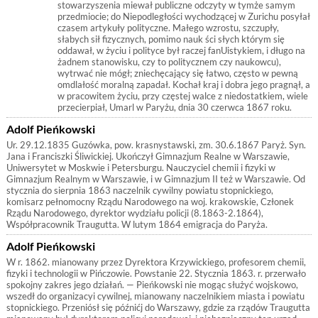
stowarzyszenia miewał publiczne odczyty w tymże samym
przedmiocie; do Niepodległości wychodzącej w Zurichu posyłał
czasem artykuły polityczne. Małego wzrostu, szczupły,
słabych sił fizycznych, pomimo nauk ści słych którym się
oddawał, w życiu i polityce był raczej fanUistykiem, i długo na
żadnem stanowisku, czy to politycznem czy naukowcu),
wytrwać nie mógł; zniechęcający się łatwo, często w pewną
omdlałość moralną zapadał. Kochał kraj i dobra jego pragnął, a
w pracowitem życiu, przy częstej walce z niedostatkiem, wiele
przecierpiał, Umarl w Paryżu, dnia 30 czerwca 1867 roku.
Adolf Pieńkowski
Ur. 29.12.1835 Guzówka, pow. krasnystawski, zm. 30.6.1867 Paryż. Syn.
Jana i Franciszki Śliwickiej. Ukończył Gimnazjum Realne w Warszawie,
Uniwersytet w Moskwie i Petersburgu. Nauczyciel chemii i fizyki w
Gimnazjum Realnym w Warszawie, i w Gimnazjum II też w Warszawie. Od
stycznia do sierpnia 1863 naczelnik cywilny powiatu stopnickiego,
komisarz pełnomocny Rządu Narodowego na woj. krakowskie, Członek
Rządu Narodowego, dyrektor wydziału policji (8.1863-2.1864),
Współpracownik Traugutta. W lutym 1864 emigracja do Paryża.
Adolf Pieńkowski
W r. 1862. mianowany przez Dyrektora Krzywickiego, profesorem chemii,
fizyki i technologii w Pińczowie. Powstanie 22. Stycznia 1863. r. przerwało
spokojny zakres jego działań. — Pieńkowski nie mogąc służyć wojskowo,
wszedł do organizacyi cywilnej, mianowany naczelnikiem miasta i powiatu
stopnickiego. Przeniósł się późnićj do Warszawy, gdzie za rządów Traugutta