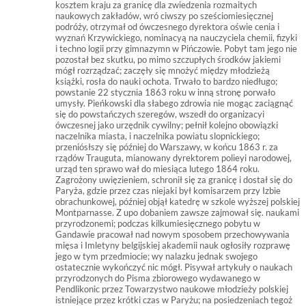
kosztem kraju za granicę dla zwiedzenia rozmaitych
naukowych zakładów, wró ciwszy po sześciomiesięcznej
podróży, otrzymał od ówczesnego dyrektora oświe cenia i
wyznań Krzywickiego, nominacyą na nauczyciela chemii, fizyki
i techno logii przy gimnazymn w Pińczowie. Pobyt tam jego nie
pozostał bez skutku, po mimo szczupłych środków jakiemi
mógł rozrządzać; zaczęły się mnożyć między młodzieżą
książki, rosła do nauki ochota. Trwało to bardzo niedługo;
powstanie 22 stycznia 1863 roku w inną stronę porwało
umysły. Pieńkowski dla słabego zdrowia nie mogąc zaciągnąć
się do powstańczych szeregów, wszedł do organizacyi
ówczesnej jako urzędnik cywilny; pełnił kolejno obowiązki
naczelnika miasta, i naczelnika powiatu slopnickiego;
przeniósłszy się później do Warszawy, w końcu 1863 r. za
rządów Trauguta, mianowany dyrektorem polieyi narodowej,
urząd ten sprawo wał do miesiąca lutego 1864 roku.
Zagrożony uwięzieniem, schronił się za granicę i dostał się do
Paryża, gdzie przez czas niejaki był komisarzem przy Izbie
obrachunkowej, później objął katedrę w szkole wyższej polskiej
Montparnasse. Z upo dobaniem zawsze zajmował się. naukami
przyrodzonemi; podczas kilkumiesięcznego pobytu w
Gandawie pracował nad nowym sposobem przechowywania
mięsa i Imletyny belgijskiej akademii nauk ogłosiły rozprawę
jego w tym przedmiocie; wy nalazku jednak swojego
ostatecznie wykończyć nic mógł. Pisywał artykuły o naukach
przyrodzonych do Pisma zbiorowego wydawanego w
Pendlikonic przez Towarzystwo naukowe młodzieży polskiej
istniejące przez krótki czas w Paryżu; na posiedzeniach tegoż