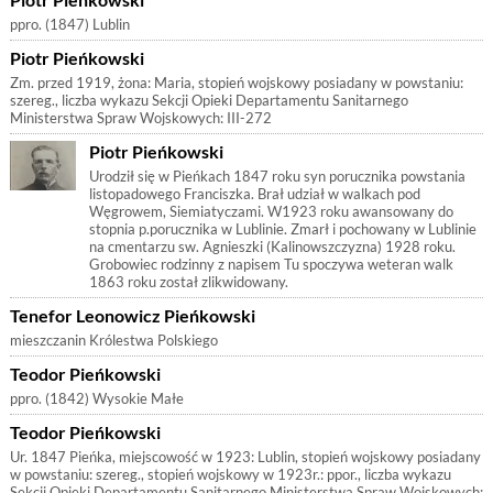
ppro. (1847) Lublin
Piotr Pieńkowski
Zm. przed 1919, żona: Maria, stopień wojskowy posiadany w powstaniu:
szereg., liczba wykazu Sekcji Opieki Departamentu Sanitarnego
Ministerstwa Spraw Wojskowych: III-272
Piotr Pieńkowski
Urodził się w Pieńkach 1847 roku syn porucznika powstania
listopadowego Franciszka. Brał udział w walkach pod
Węgrowem, Siemiatyczami. W1923 roku awansowany do
stopnia p.porucznika w Lublinie. Zmarł i pochowany w Lublinie
na cmentarzu sw. Agnieszki (Kalinowszczyzna) 1928 roku.
Grobowiec rodzinny z napisem Tu spoczywa weteran walk
1863 roku został zlikwidowany.
Tenefor Leonowicz Pieńkowski
mieszczanin Królestwa Polskiego
Teodor Pieńkowski
ppro. (1842) Wysokie Małe
Teodor Pieńkowski
Ur. 1847 Pieńka, miejscowość w 1923: Lublin, stopień wojskowy posiadany
w powstaniu: szereg., stopień wojskowy w 1923r.: ppor., liczba wykazu
Sekcji Opieki Departamentu Sanitarnego Ministerstwa Spraw Wojskowych: