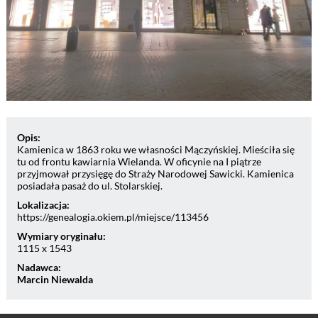
Opis:
Kamienica w 1863 roku we własności Mączyńskiej. Mieściła się
tu od frontu kawiarnia Wielanda. W oficynie na I piątrze
przyjmował przysięgę do Straży Narodowej Sawicki. Kamienica
posiadała pasaż do ul. Stolarskiej.
Lokalizacja:
https://genealogia.okiem.pl/miejsce/113456
Wymiary oryginału:
1115 x 1543
Nadawca:
Marcin Niewalda