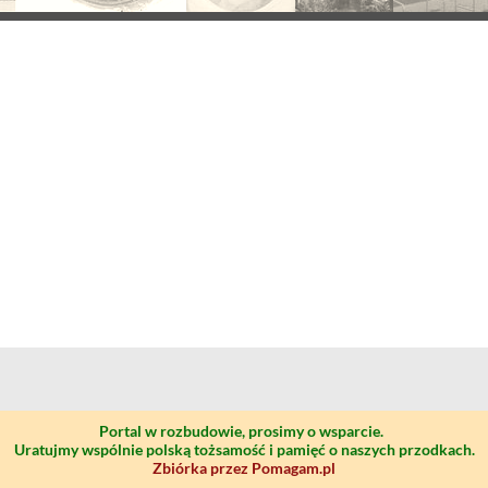
Portal w rozbudowie, prosimy o wsparcie.
Uratujmy wspólnie polską tożsamość i pamięć o naszych przodkach.
Zbiórka przez Pomagam.pl