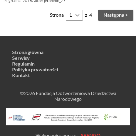
14 grudnia 2016
Autor:
jeronimo_77
Strona
z
4
Następna >
Strona główna
Serwisy
Regulamin
Polityka prywatności
Kontakt
©2026 Fundacja Odtworzeniowa Dziedzictwa
Narodowego
Wykonanie serwisu:
ABENGO