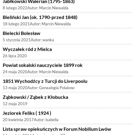
Jabłkowski Walerian (1795-1863)
8 lutego 2022
Autor:
Marcin Niewalda
Bieliński Jan (ok. 1790-przed 1848)
18 lutego 2021
Autor:
Marcin Niewalda
Bielecki Bolesław
5 stycznia 2021
Autor:
wanka
Wyczałek ród z Mielca
26 lipca 2020
Powiat sokalski nauczyciele 1899 rok
24 maja 2020
Autor:
Marcin Niewalda
1851 Wychodźcy z Turcji do Liverpoolu
13 maja 2020
Autor:
Genealogia Polakow
Ząbkowski / Ząbek z Kłobucka
12 maja 2019
Jeziorek Feliks ( 1924 )
20 kwietnia 2017
Autor:
isabella
Lista spraw opiekuńczych w Forum Nobilium Lwów