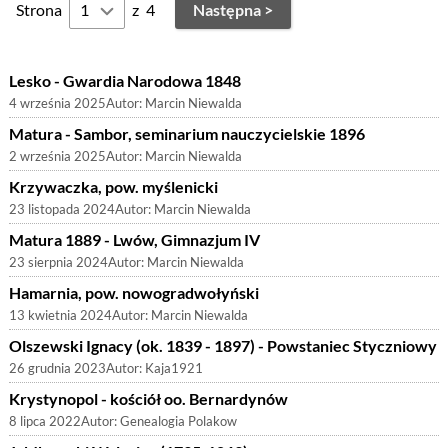
Strona
z
4
Następna >
Lesko - Gwardia Narodowa 1848
4 września 2025
Autor:
Marcin Niewalda
Matura - Sambor, seminarium nauczycielskie 1896
2 września 2025
Autor:
Marcin Niewalda
Krzywaczka, pow. myślenicki
23 listopada 2024
Autor:
Marcin Niewalda
Matura 1889 - Lwów, Gimnazjum IV
23 sierpnia 2024
Autor:
Marcin Niewalda
Hamarnia, pow. nowogradwołyński
13 kwietnia 2024
Autor:
Marcin Niewalda
Olszewski Ignacy (ok. 1839 - 1897) - Powstaniec Styczniowy
26 grudnia 2023
Autor:
Kaja1921
Krystynopol - kościół oo. Bernardynów
8 lipca 2022
Autor:
Genealogia Polakow