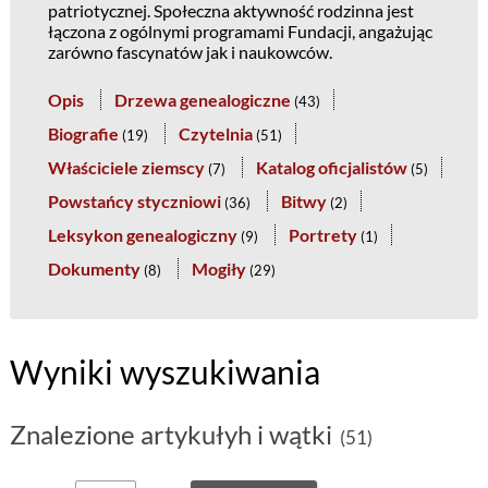
patriotycznej. Społeczna aktywność rodzinna jest
łączona z ogólnymi programami Fundacji, angażując
zarówno fascynatów jak i naukowców.
Opis
Drzewa genealogiczne
(
43
)
Biografie
Czytelnia
(
19
)
(
51
)
Właściciele ziemscy
Katalog oficjalistów
(
7
)
(
5
)
Powstańcy styczniowi
Bitwy
(
36
)
(
2
)
Leksykon genealogiczny
Portrety
(
9
)
(
1
)
Dokumenty
Mogiły
(
8
)
(
29
)
Wyniki wyszukiwania
Znalezione artykułyh i wątki
(51)