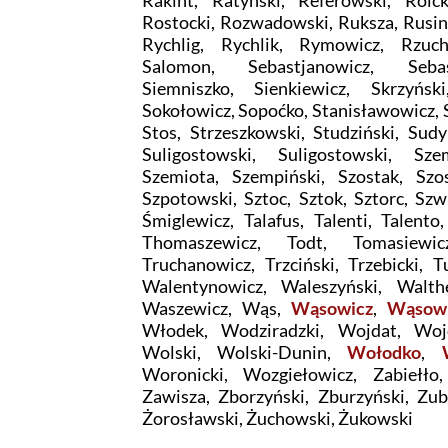
Rakint, Ratyński, Referowski, Roick
Rostocki, Rozwadowski, Ruksza, Rusin
Rychlig, Rychlik, Rymowicz, Rzuc
Salomon, Sebastjanowicz, Sebas
Siemniszko, Sienkiewicz, Skrzyńs
Sokołowicz, Sopoćko, Stanisławowicz, 
Stos, Strzeszkowski, Studziński, Sud
Suligostowski, Suligostowski, Sz
Szemiota, Szempiński, Szostak, Szos
Szpotowski, Sztoc, Sztok, Sztorc, Szw
Śmiglewicz, Talafus, Talenti, Talento
Thomaszewicz, Todt, Tomasiewic
Truchanowicz, Trzciński, Trzebicki, 
Walentynowicz, Waleszyński, Walth
Waszewicz, Wąs,
Wąsowicz
,
Wąsowi
Włodek, Wodziradzki, Wojdat, Woje
Wolski, Wolski-Dunin,
Wołodko
,
Woronicki, Wozgiełowicz, Zabiełło,
Zawisza, Zborzyński, Zburzyński, Zub
Żorosławski, Żuchowski, Żukowski