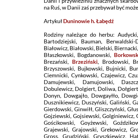
Danii i przywieziniu znacznych skarb
na Ruś, w Danii zaś przebywał być może 
Artykuł
Duninowie h. Łabędź
Rodziny należące do herbu: Audycki,
Bartodziejski, Bauman, Berwaldski-D
Białowicz, Białowski, Bielski, Biernacki,
Błaszkowski, Bogdanowski,
Borkowsk
Brezański,
Brzeziński
, Brodowski, Br
Brzyszowski, Bujkowski, Bujnicki, Bu
Ciemnicki, Cynkowski, Czajewicz, Czu
Damujewski, Damujowski, Daszczy
Dobulewicz, Dolgiert, Doliwa, Dołgie
Donyn, Dowgajło, Dowgayłło, Dowgi
Dusznikiewicz, Duszyński, Galiński, 
Gierdowski, Ginwiłł, Gliszczyński, Głu
Gojziewski, Gojsiewski, Golginiewicz,
Gościkowski, Goyżewski, Goździkow
Grajewski, Grajowski, Grekowicz, Gro
Gross, Grudziński, Gryszkiewicz, Ha