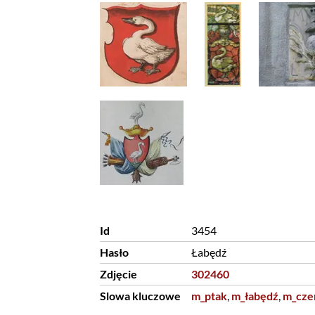
Id
3454
Hasło
Łabędź
Zdjęcie
302460
Slowa kluczowe
m_ptak
,
m_łabędź
,
m_cze