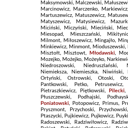
Maksymowski, Malczewski, Małuszewic
Marcinowicz, Marczenko, Markiewicz
Martuszewicz, Matuszewicz, Matusewi
Matyszewicz, Matysiewicz, Mazurk
Miciński, Miczyński, Mieciński, Miec
Miesopad, Mieszczański, Mikityni
Milmont, Miłoszewicz, Mingajło, Ming
Minkiewicz, Minmont, Mioduszewski, M
Misztołt, Misztowt,
Młodawski
, Mod
Mozejko, Możejko, Możeyko, Narkiewic
Niedroszowski, Niedruszlański, N
Niemieksza, Niemieszka, Niwiński,
Ortyński, Ostrowski, Otoski, Ot
Pantkowski, Petko, Petrusewicz, 
Pietraszkiewicz, Piętkowski,
Pilecki
,
Płuszczewski, Podhajski, Podhays
Poniatowski
, Potopowicz, Primus, Pro
Pryszmont, Przychoski, Przychowski,
Ptaszycki, Pujkiewicz, Pujkowicz, Puy
Radoszewski, Radziwiłowicz, Radziwi