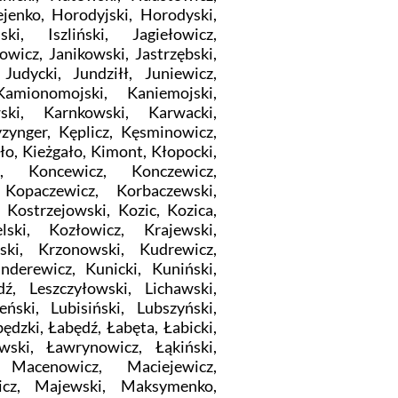
jenko, Horodyjski, Horodyski,
ki, Iszliński, Jagiełowicz,
dowicz, Janikowski, Jastrzębski,
Judycki, Jundziłł, Juniewicz,
amionomojski, Kaniemojski,
ski, Karnkowski, Karwacki,
zynger, Kęplicz, Kęsminowicz,
ło, Kieżgało, Kimont, Kłopocki,
, Koncewicz, Konczewicz,
 Kopaczewicz, Korbaczewski,
 Kostrzejowski, Kozic, Kozica,
elski, Kozłowicz, Krajewski,
ski, Krzonowski, Kudrewicz,
derewicz, Kunicki, Kuniński,
ź, Leszczyłowski, Lichawski,
eński, Lubisiński, Lubszyński,
będzki, Łabędź, Łabęta, Łabicki,
wski, Ławrynowicz, Łąkiński,
 Macenowicz, Maciejewicz,
icz, Majewski, Maksymenko,