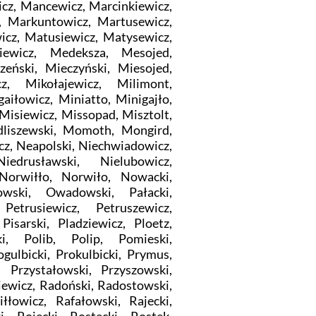
z, Mancewicz, Marcinkiewicz,
, Markuntowicz, Martusewicz,
cz, Matusiewicz, Matysewicz,
iewicz, Medeksza, Mesojed,
zeński, Mieczyński, Miesojed,
cz, Mikołajewicz, Milimont,
aiłowicz, Miniatto, Minigajło,
isiewicz, Missopad, Misztolt,
liszewski, Momoth, Mongird,
z, Neapolski, Niechwiadowicz,
iedrusławski, Nielubowicz,
 Norwiłło, Norwiło, Nowacki,
owski, Owadowski, Pałacki,
Petrusiewicz, Petruszewicz,
 Pisarski, Pladziewicz, Ploetz,
ki, Polib, Polip, Pomieski,
gulbicki, Prokulbicki, Prymus,
 Przystałowski, Przyszowski,
kiewicz, Radoński, Radostowski,
łłowicz, Rafałowski, Rajecki,