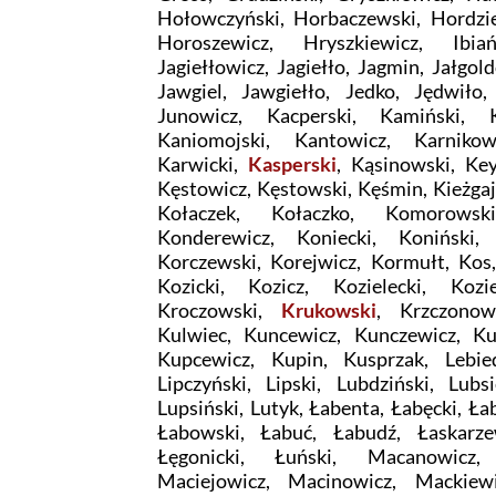
Hołowczyński, Horbaczewski, Hordzie
Horoszewicz, Hryszkiewicz, Ibiańs
Jagiełłowicz, Jagiełło, Jagmin, Jałgol
Jawgiel, Jawgiełło, Jedko, Jędwiło, 
Junowicz, Kacperski, Kamiński, K
Kaniomojski, Kantowicz, Karnikow
Karwicki,
Kasperski
, Kąsinowski, Key
Kęstowicz, Kęstowski, Kęśmin, Kieżgaj
Kołaczek, Kołaczko, Komorowski
Konderewicz, Koniecki, Koniński,
Korczewski, Korejwicz, Kormułt, Kos,
Kozicki, Kozicz, Kozielecki, Kozi
Kroczowski,
Krukowski
, Krzczonow
Kulwiec, Kuncewicz, Kunczewicz, Kun
Kupcewicz, Kupin, Kusprzak, Lebied
Lipczyński, Lipski, Lubdziński, Lubsi
Lupsiński, Lutyk, Łabenta, Łabęcki, Ła
Łabowski, Łabuć, Łabudź, Łaskarze
Łęgonicki, Łuński, Macanowicz,
Maciejowicz, Macinowicz, Mackiew