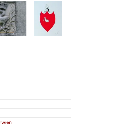
rwień