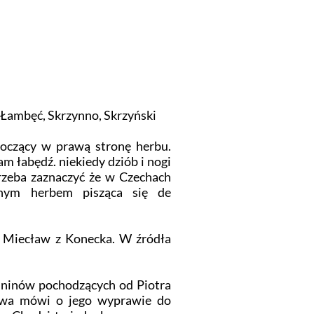
 Łambęć, Skrzynno, Skrzyński
oczący w prawą stronę herbu.
am łabędź. niekiedy dziób i nogi
Trzeba zaznaczyć że w Czechach
cznym herbem pisząca się de
ć Miecław z Konecka. W źródła
uninów pochodzących od Piotra
owa mówi o jego wyprawie do