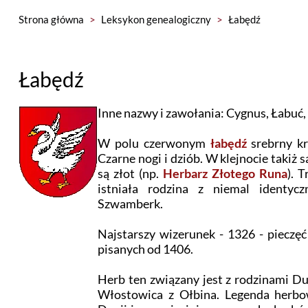
Strona główna
>
Leksykon genealogiczny
>
Łabędź
Łabędź
Inne nazwy i zawołania: Cygnus, Łabuć,
W polu czerwonym
łabędź
srebrny kr
Czarne nogi i dziób. W klejnocie takiż s
są złot (np.
Herbarz Złotego Runa
). 
istniała rodzina z niemal identy
Szwamberk.
Najstarszy wizerunek - 1326 - pieczę
pisanych od 1406.
Herb ten związany jest z rodzinami D
Włostowica z Ołbina. Legenda herb