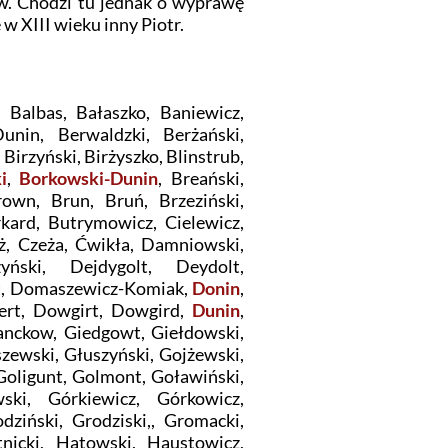
ów. Chodzi tu jednak o wyprawę
w XIII wieku inny Piotr.
 Balbas, Bałaszko, Baniewicz,
unin, Berwaldzki, Berżański,
 Birzyński, Birżyszko, Blinstrub,
i
,
Borkowski-Dunin
, Breański,
own, Brun, Bruń, Brzeziński,
rkard, Butrymowicz, Cielewicz,
ż, Czeża, Ćwikła, Damniowski,
ński, Dejdygolt, Deydolt,
rt, Domaszewicz-Komiak,
Donin
,
ert, Dowgirt, Dowgird,
Dunin
,
Ganckow, Giedgowt, Giełdowski,
szewski, Głuszyński, Gojżewski,
 Goligunt, Golmont, Goławiński,
ski, Górkiewicz, Górkowicz,
dziński, Grodziski,, Gromacki,
tnicki, Hatowski, Haustowicz,