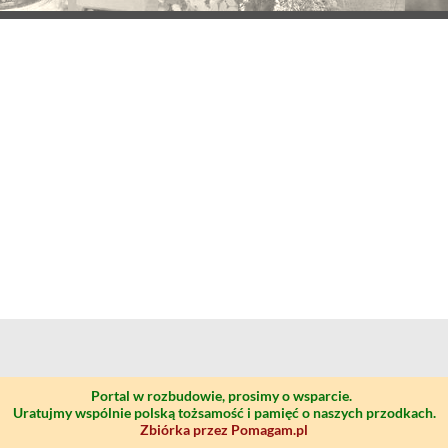
Portal w rozbudowie, prosimy o wsparcie.
Uratujmy wspólnie polską tożsamość i pamięć o naszych przodkach.
Zbiórka przez Pomagam.pl