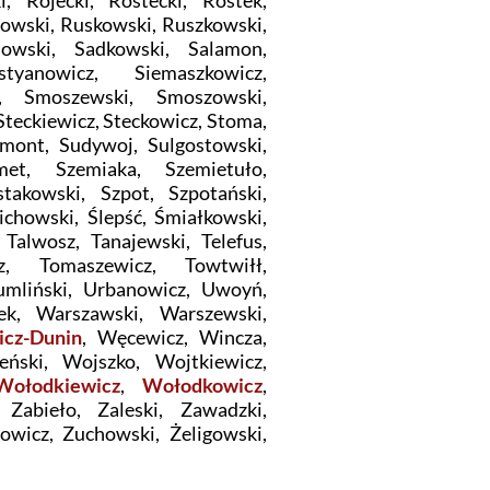
i, Rojecki, Rostecki, Rostek,
owski, Ruskowski, Ruszkowski,
howski, Sadkowski, Salamon,
tyanowicz, Siemaszkowicz,
ki, Smoszewski, Smoszowski,
Steckiewicz, Steckowicz, Stoma,
ymont, Sudywoj, Sulgostowski,
emet, Szemiaka, Szemietuło,
takowski, Szpot, Szpotański,
ichowski, Ślepść, Śmiałkowski,
, Talwosz, Tanajewski, Telefus,
z, Tomaszewicz, Towtwiłł,
Tumliński, Urbanowicz, Uwoyń,
ek, Warszawski, Warszewski,
cz-Dunin
, Węcewicz, Wincza,
ński, Wojszko, Wojtkiewicz,
Wołodkiewicz
,
Wołodkowicz
,
 Zabieło, Zaleski, Zawadzki,
owicz, Zuchowski, Żeligowski,