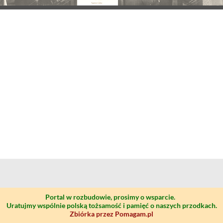
Portal w rozbudowie, prosimy o wsparcie.
Uratujmy wspólnie polską tożsamość i pamięć o naszych przodkach.
Zbiórka przez Pomagam.pl