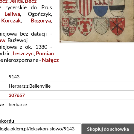
ocz
,
Jelita
,
Becz
 rycerskie do Prus
 -
Leliwa
, Ogończyk,
,
Korczak
,
Bogorya
,
niejowa bez datacji -
ow
, Bużewoj
niejowa z ok. 1380 -
wdzic,
Leszczyc
,
Pomian
e nierozpoznane -
Nałęcz
9143
Herbarz z Bellenville
307657
we
herbarze
rekordu
Skopiuj do schowka