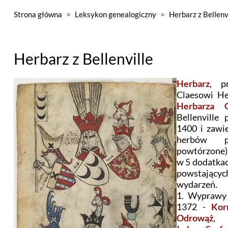
Strona główna
>
Leksykon genealogiczny
>
Herbarz z Bellenv
Herbarz z Bellenville
Herbarz
, p
Claesowi He
Herbarza G
Bellenville
1400 i zawi
herbów p
powtórzone)
w 5 dodatkac
powstającyc
wydarzeń.
1. Wyprawy 
1372 -
Kor
Odrowąż