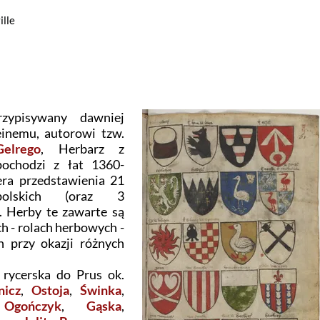
ille
rzypisywany dawniej
inemu, autorowi tzw.
elrego
, Herbarz z
 pochodzi z łat 1360-
era przedstawienia 21
olskich (oraz 3
. Herby te zawarte są
h - rolach herbowych -
h przy okazji różnych
rycerska do Prus ok.
nicz
,
Ostoja
,
Świnka
,
,
Ogończyk
,
Gąska
,