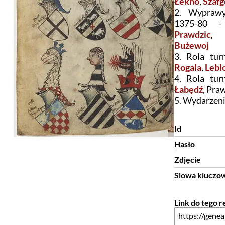
Łekno
,
Szafg
2. Wyprawy
1375-80
Prawdzic
Bużewoj
3. Rola tur
Rogala
,
Lebl
4. Rola tur
Łabędź
, Pra
5. Wydarzeni
Id
Hasło
Zdjęcie
Slowa kluczo
Link do tego 