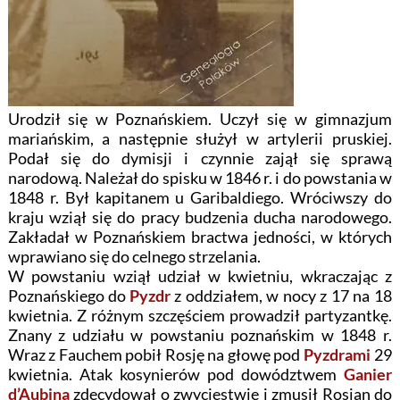
Urodził się w Poznańskiem. Uczył się w gimnazjum
mariańskim, a następnie służył w artylerii pruskiej.
Podał się do dymisji i czynnie zajął się sprawą
narodową. Należał do spisku w 1846 r. i do powstania w
1848 r. Był kapitanem u Garibaldiego. Wróciwszy do
kraju wziął się do pracy budzenia ducha narodowego.
Zakładał w Poznańskiem bractwa jedności, w których
wprawiano się do celnego strzelania.
W powstaniu wziął udział w kwietniu, wkraczając z
Poznańskiego do
Pyzdr
z oddziałem, w nocy z 17 na 18
kwietnia. Z różnym szczęściem prowadził partyzantkę.
Znany z udziału w powstaniu poznańskim w 1848 r.
Wraz z Fauchem pobił Rosję na głowę pod
Pyzdrami
29
kwietnia. Atak kosynierów pod dowództwem
Ganier
d’Aubina
zdecydował o zwycięstwie i zmusił Rosjan do