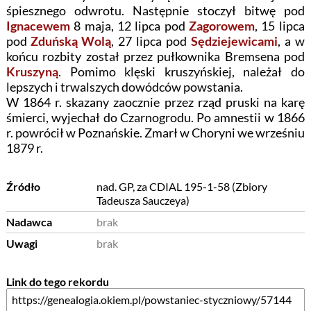
śpiesznego odwrotu. Następnie stoczył bitwę pod
Ignacewem
8 maja, 12 lipca pod
Zagorowem
, 15 lipca
pod
Zduńską Wolą
, 27 lipca pod
Sędziejewicami
, a w
końcu rozbity został przez pułkownika Bremsena pod
Kruszyną
. Pomimo klęski kruszyńskiej, należał do
lepszych i trwalszych dowódców powstania.
W 1864 r. skazany zaocznie przez rząd pruski na karę
śmierci, wyjechał do Czarnogrodu. Po amnestii w 1866
r. powrócił w Poznańskie. Zmarł w Choryni we wrześniu
1879 r.
Źródło
nad. GP, za CDIAL 195-1-58 (Zbiory
Tadeusza Sauczeya)
Nadawca
brak
Uwagi
brak
Link do tego rekordu