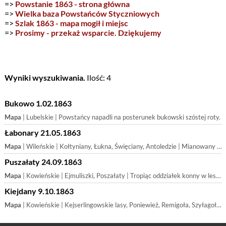
=>
Powstanie 1863 - strona główna
=>
Wielka baza Powstańców Styczniowych
=>
Szlak 1863 - mapa mogił i miejsc
=>
Prosimy - przekaż wsparcie. Dziękujemy
Wyniki wyszukiwania.
Ilość: 4
Bukowo 1.02.1863
Mapa
| Lubelskie | Powstańcy napadli na posterunek bukowski szóstej roty.
Łabonary 21.05.1863
Mapa
| Wileńskie | Kołtyniany, Łukna, Święciany, Antoledzie | Mianowany naczelnikiem wojennym powiatu wileńskiego po poległym Horodeńskirn (Kieżgajlle), pod koniec kwietnia zebrał w lasach łabonarskich pozostały
Puszałaty 24.09.1863
Mapa
| Kowieńskie | Ejmuliszki, Poszałaty | Tropiąc oddziałek konny w lesie ejmulskim spotkali się moskale pod Puszałatami z ks. Mackiewiczem. Ponieważ z rana ks. M. miał wiadomość, że nieprzyja
Kiejdany 9.10.1863
Mapa
| Kowieńskie | Kejserlingowskie lasy, Poniewież, Remigoła, Szyłagoła, Szyło | W lesie Kerselingowskim między Kiejdanami a Remigołą urządził ks. Mackiewicz zasadzkę na idącego z nieznaczną komendą 60 strzelców i 10 kozaków pułko