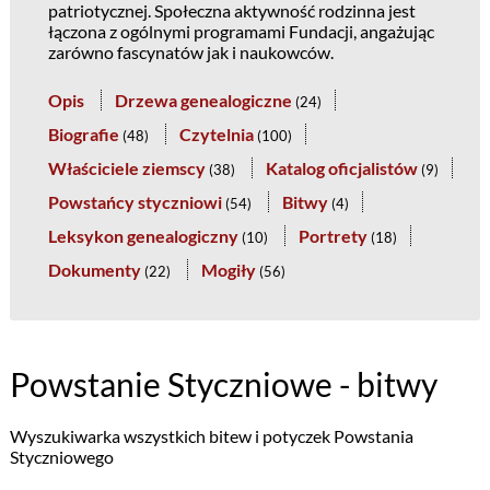
patriotycznej. Społeczna aktywność rodzinna jest
łączona z ogólnymi programami Fundacji, angażując
zarówno fascynatów jak i naukowców.
Opis
Drzewa genealogiczne
(
24
)
Biografie
Czytelnia
(
48
)
(
100
)
Właściciele ziemscy
Katalog oficjalistów
(
38
)
(
9
)
Powstańcy styczniowi
Bitwy
(
54
)
(
4
)
Leksykon genealogiczny
Portrety
(
10
)
(
18
)
Dokumenty
Mogiły
(
22
)
(
56
)
Powstanie Styczniowe - bitwy
Wyszukiwarka wszystkich bitew i potyczek Powstania
Styczniowego