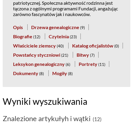
patriotycznej. Społeczna aktywność rodzinna jest
łączona z ogólnymi programami Fundacji, angażując
zarówno fascynatów jak i naukowców.
Opis
Drzewa genealogiczne
(
9
)
Biografie
Czytelnia
(
12
)
(
23
)
Właściciele ziemscy
Katalog oficjalistów
(
40
)
(
0
)
Powstańcy styczniowi
Bitwy
(
21
)
(
7
)
Leksykon genealogiczny
Portrety
(
6
)
(
11
)
Dokumenty
Mogiły
(
8
)
(
8
)
Wyniki wyszukiwania
Znalezione artykułyh i wątki
(12)