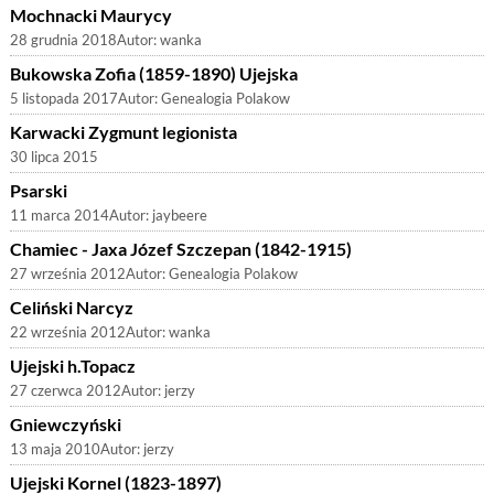
Mochnacki Maurycy
28 grudnia 2018
Autor:
wanka
Bukowska Zofia (1859-1890) Ujejska
5 listopada 2017
Autor:
Genealogia Polakow
Karwacki Zygmunt legionista
30 lipca 2015
Psarski
11 marca 2014
Autor:
jaybeere
Chamiec - Jaxa Józef Szczepan (1842-1915)
27 września 2012
Autor:
Genealogia Polakow
Celiński Narcyz
22 września 2012
Autor:
wanka
Ujejski h.Topacz
27 czerwca 2012
Autor:
jerzy
Gniewczyński
13 maja 2010
Autor:
jerzy
Ujejski Kornel (1823-1897)