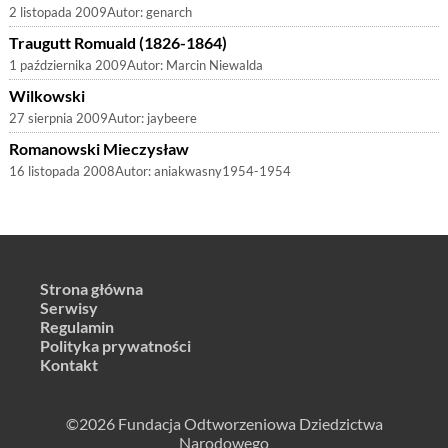
2 listopada 2009
Autor:
genarch
Traugutt Romuald (1826-1864)
1 października 2009
Autor:
Marcin Niewalda
Wilkowski
27 sierpnia 2009
Autor:
jaybeere
Romanowski Mieczysław
16 listopada 2008
Autor:
aniakwasny1954-1954
Strona główna
Serwisy
Regulamin
Polityka prywatności
Kontakt
©2026 Fundacja Odtworzeniowa Dziedzictwa
Narodowego