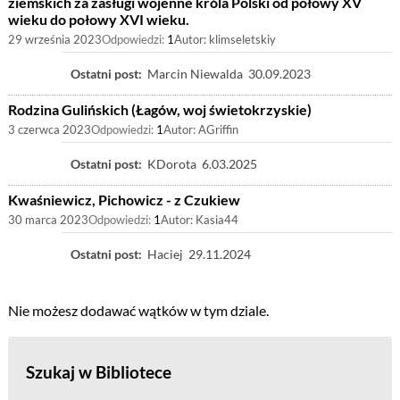
ziemskich za zasługi wojenne króla Polski od połowy XV
wieku do połowy XVI wieku.
29 września 2023
Odpowiedzi:
1
Autor:
klimseletskiy
Ostatni post:
Marcin Niewalda
30.09.2023
Rodzina Gulińskich (Łagów, woj świetokrzyskie)
3 czerwca 2023
Odpowiedzi:
1
Autor:
AGriffin
Ostatni post:
KDorota
6.03.2025
Kwaśniewicz, Pichowicz - z Czukiew
30 marca 2023
Odpowiedzi:
1
Autor:
Kasia44
Ostatni post:
Haciej
29.11.2024
Nie możesz dodawać wątków w tym dziale.
Szukaj w Bibliotece