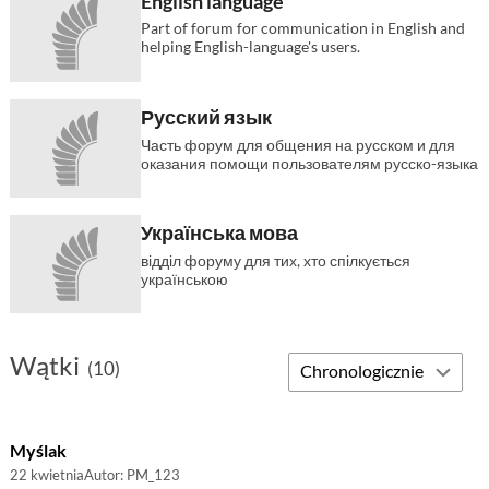
English language
Part of forum for communication in English and
helping English-language's users.
Русский язык
Часть форум для общения на русском и для
оказания помощи пользователям русско-языка
Українська мова
відділ форуму для тих, хто спілкується
українською
Wątki
(10)
Myślak
22 kwietnia
Autor:
PM_123