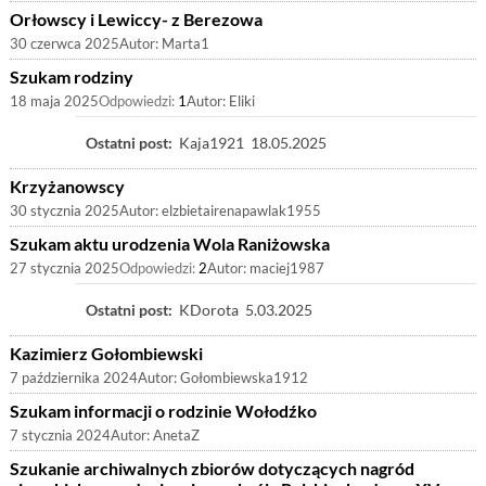
Orłowscy i Lewiccy- z Berezowa
30 czerwca 2025
Autor:
Marta1
Szukam rodziny
18 maja 2025
Odpowiedzi:
1
Autor:
Eliki
Ostatni post:
Kaja1921
18.05.2025
Krzyżanowscy
30 stycznia 2025
Autor:
elzbietairenapawlak1955
Szukam aktu urodzenia Wola Raniżowska
27 stycznia 2025
Odpowiedzi:
2
Autor:
maciej1987
Ostatni post:
KDorota
5.03.2025
Kazimierz Gołombiewski
7 października 2024
Autor:
Gołombiewska1912
Szukam informacji o rodzinie Wołodźko
7 stycznia 2024
Autor:
AnetaZ
Szukanie archiwalnych zbiorów dotyczących nagród