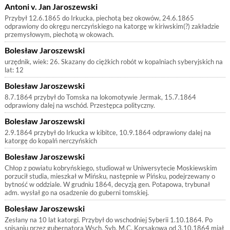
Antoni v. Jan Jaroszewski
Przybył 12.6.1865 do Irkucka, piechotą bez okowów, 24.6.1865
odprawiony do okręgu nerczyńskiego na katorgę w kiriwskim(?) zakładzie
przemysłowym, piechotą w okowach.
Bolesław Jaroszewski
urzędnik, wiek: 26. Skazany do ciężkich robót w kopalniach syberyjskich na
lat: 12
Bolesław Jaroszewski
8.7.1864 przybył do Tomska na lokomotywie Jermak, 15.7.1864
odprawiony dalej na wschód. Przestępca polityczny.
Bolesław Jaroszewski
2.9.1864 przybył do Irkucka w kibitce, 10.9.1864 odprawiony dalej na
katorgę do kopalń nerczyńskich
Bolesław Jaroszewski
Chłop z powiatu kobryńskiego, studiował w Uniwersytecie Moskiewskim
porzucił studia, mieszkał w Mińsku, następnie w Pińsku, podejrzewany o
bytność w oddziale. W grudniu 1864, decyzją gen. Potapowa, trybunał
adm. wysłał go na osadzenie do guberni tomskiej.
Bolesław Jaroszewski
Zesłany na 10 lat katorgi. Przybył do wschodniej Syberii 1.10.1864. Po
spisaniu przez gubernatora Wsch. Syb. M.C. Korsakowa od 3.10.1864 miał