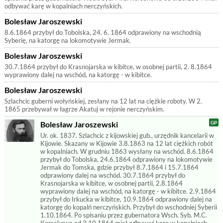
odbywać karę w kopalniach nerczyńskich.
Bolesław Jaroszewski
8.6.1864 przybył do Tobolska, 24. 6. 1864 odprawiony na wschodnią
Syberię, na katorgę na lokomotywie Jermak.
Bolesław Jaroszewski
30.7.1864 przybył do Krasnojarska w kibitce, w osobnej partii, 2. 8.1864
wyprawiony dalej na wschód, na katorgę - w kibitce.
Bolesław Jaroszewski
Szlachcic guberni wołyńskiej, zesłany na 12 lat na ciężkie roboty. W 2.
1865 przebywał w łagrze Akatuj w rejonie nerczyńskim.
Bolesław Jaroszewski
Ur. ok. 1837. Szlachcic z kijowskiej gub., urzędnik kancelarii w
Kijowie. Skazany w Kijowie 3.8.1863 na 12 lat ciężkich robót
w kopalniach. W grudniu 1863 wysłany na wschód. 8.6.1864
przybył do Tobolska, 24.6.1864 odprawiony na lokomotywie
Jermak do Tomska, gdzie przybył 8.7.1864 i 15.7.1864
odprawiony dalej na wschód. 30.7.1864 przybył do
Krasnojarska w kibitce, w osobnej partii, 2.8.1864
wyprawiony dalej na wschód, na katorgę - w kibitce. 2.9.1864
przybył do Irkucka w kibitce, 10.9.1864 odprawiony dalej na
katorgę do kopalń nerczyńskich. Przybył do wschodniej Syberii
1.10.1864. Po spisaniu przez gubernatora Wsch. Syb. M.C.