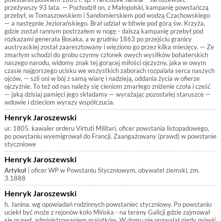
przeżywszy 93 lata. — Pochodził on, z Małopolski, kampanię powstańczą
przebył, w Tomaszowskiem i Sandomierskiem pod wodzą Czachowskiego
— a następnie Jeziorańskiego. Brał udział w bitwie pod górą św. Krzyża,
gdzie został rannym postrzałem w nogę - dalszą kampanię przebył pod
rozkazami generała Bosaka, a w grudniu 1863 po przejściu granicy
austryackiej został zaaresztowany i więziono go przez kilka miesięcy. — Ze
zmarłym schodzi do grobu czynny członek owych wysiłków bohaterskich
naszego narodu, widomy znak tej gorącej miłości ojczyzny, jaka w owym
czasie najgorszego ucisku we wszystkich zaborach rozpalała serca naszych
ojców, — szli oni w bój z samą wiarę i nadzieją, oddania życia w ofierze
ojczyźnie. To też od nas należy się cieniom zmarłego zniżenie czoła i cześć
— jaką dzisiaj pamięci jego składamy — wyrażając pozostałej staruszce —
wdowie i dzieciom wyrazy współczucia.
Henryk Jaroszewski
ur. 1805. kawaler orderu Virtuti Militari, oficer powstania listopadowego,
po powstaniu wyemigrował do Francji. Zaangażowany (prawd) w powstanie
styczniowe
Henryk Jaroszewski
Artykuł
| oficer WP w Powstaniu Styczniowym, obywatel ziemski, zm.
3.1888
Henryk Jaroszewski
h. Janina. wg opowiadań rodzinnych powstaniec styczniowy. Po powstaniu
uciekł być może z rejonów koło Mińska - na tereny Galicji gdzie zajmował
się prawd. administrowaniem majątków. W domu nie pozwalał nigdy mówić