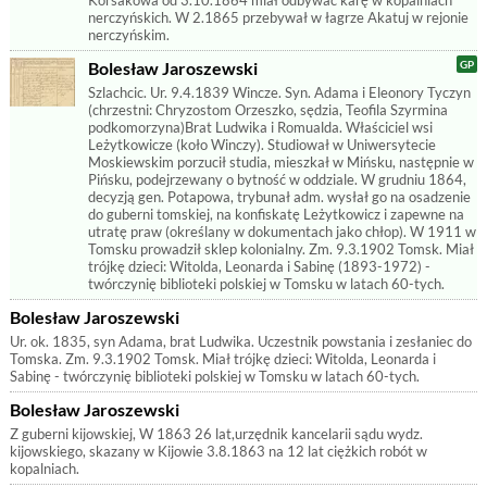
Korsakowa od 3.10.1864 miał odbywać karę w kopalniach
nerczyńskich. W 2.1865 przebywał w łagrze Akatuj w rejonie
nerczyńskim.
Bolesław Jaroszewski
Szlachcic. Ur. 9.4.1839 Wincze. Syn. Adama i Eleonory Tyczyn
(chrzestni: Chryzostom Orzeszko, sędzia, Teofila Szyrmina
podkomorzyna)Brat Ludwika i Romualda. Właściciel wsi
Leżytkowicze (koło Winczy). Studiował w Uniwersytecie
Moskiewskim porzucił studia, mieszkał w Mińsku, następnie w
Pińsku, podejrzewany o bytność w oddziale. W grudniu 1864,
decyzją gen. Potapowa, trybunał adm. wysłał go na osadzenie
do guberni tomskiej, na konfiskatę Leżytkowicz i zapewne na
utratę praw (określany w dokumentach jako chłop). W 1911 w
Tomsku prowadził sklep kolonialny. Zm. 9.3.1902 Tomsk. Miał
trójkę dzieci: Witolda, Leonarda i Sabinę (1893-1972) -
twórczynię biblioteki polskiej w Tomsku w latach 60-tych.
Bolesław Jaroszewski
Ur. ok. 1835, syn Adama, brat Ludwika. Uczestnik powstania i zesłaniec do
Tomska. Zm. 9.3.1902 Tomsk. Miał trójkę dzieci: Witolda, Leonarda i
Sabinę - twórczynię biblioteki polskiej w Tomsku w latach 60-tych.
Bolesław Jaroszewski
Z guberni kijowskiej, W 1863 26 lat,urzędnik kancelarii sądu wydz.
kijowskiego, skazany w Kijowie 3.8.1863 na 12 lat ciężkich robót w
kopalniach.