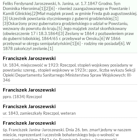
Feliks Ferdynand Jaroszewski, h. Janina, ur. 1.7.1847 Grodno. Syn
Dominika Hieronima[1][2][6] - również zaangażowanego w Powstanie i
Kamili Glinickiej.[2]Miał majątek prawd. w gminie Freda gub augustowskiej.
[3] Uczestnik powstania styczniowego z guberni grodzieńskiej.[1]
[3]Oskarżony przez gubernatora grodzieńskiego o udział w Powstaniu,
wezwany do powrotu do kraju.[5] Jego majątek został skonfiskowany
(obwieszczenie 17 i 18.3.1864)[3] Zesłany w 1864 z pozbawieniem praw
do guberni tobolskiej, 1864/65 r. przebywał w Omsku.[6] W 1866
przebywał w okręgu semipałatyńskim[1][6] - rodziny nie posiadał[6]. W
1878 zakończył zesłanie.[1]
Franciszek Jaroszewski
Ur. 1834, miejscowość w 1923: Rzeczpol, stopień wojskowy posiadany w
powstaniu: szereg., stopień wojskowy w 1923r.: ppor., liczba wykazu Sekcji
Opieki Departamentu Sanitarnego Ministerstwa Spraw Wojskowych: III-
346
Franciszek Jaroszewski
ppro. (1834) Rzeczpol
Franciszek Jaroszewski
ur. 1843, zamieszkały Rzeczpol, weteran
Franciszek Jaroszewski
śp. Franciszek Janina-Jaroszewski. Dnia 26. bm. zmarł jedyny w naszem
mieście, reprezentant i uczestnik bohaterskiego boju o wolność w
powstaniu polskiem 1863 r. śp. Franciszek Janina – Jaroszewski,