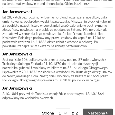
na ten temat w obawie przed denuncjacją. Ojciec Kazimierza.
Jan Jaroszewski
lat 28, katoli bez rodziny, , włosy jasno-blond, oczy szare, nos długi, usta
umiarkowane, podbródek wąski, twarz czysta. Miszczanin płockiej guberni.
Za osobiste uczestnictwo w powstaniu i współdziałanie w podtrzymaniu
złoczyńców powieszenia pruskiego poddanego Sztom... Nie uprzedził ale
zaopatrzył w sznur dla jego powieszenia. Po konfirmacji Namiestnika
Królestwa Polskiego pozbawiony praw i zesłany do kopalń na 12 lat na
podstawie rozkazu 16.4.1866 okres robót skrócono o połowę. Po
powstaniu zabajkalskim skazany na roboty bezterminowo.
Jan Jaroszewski
Jest na liście 106 politycznych przestępców pod nr,. 87 odprawionych z
Troickiego Solnego Zakładu 21.10.1870 do Irkucka do dyspozycji
naczelnika guberni. Uwolniony za biletem nr. 85 Irkuckiego Okręgowego
Isprawnika z 20.4.1876 z osiedlenia w włości Urik irkuckiego okręgu na rok
do Nowojamskiego sioła. Następnie uwolniony za biletem nr 1659 przez
Irkuckiego Okręgowego Isprawnika z 8.8.1878 po irkuckim okręgu.
Jan Jaroszewski
2.10.1864 przybył do Tobolska w pojeździe pocztowym, 12.1.0.1864
odprawiony na wschód w okowach.
Strona
z
2
Następna >