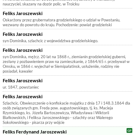
nauczyciel, skazany na dozór polic. w Troicku
Feliks Jaroszewski
Oskarżony przez grubernatora grodzieńskiego o udział w Powstaniu,
wezwany do powrotu do kraju. Pochodzenie: powiat grodzieński
Feliks Jaroszewski
syn Dominika, szlachcic z województwa grodzieńskiego.
Feliks Jaroszewski
syn Dominika, mężcz. 20 lat na 1868 r., ziemianin grodzieńskiej guberni,
zesłany z pozbawieniem praw na zamieszkanie, z 1864/65 r. przebywał w
Omsku, w 1866 r. wyjechał w Siemipałatinsk, usłużeniie, rodziny nie
posiadał, kawaler
Feliks Jaroszewski
ur. 1847, powstaniec
Feliks Jaroszewski
Szlachcic. Obwieszczenie o konfiskacie majątku z dnia 17 i 148.3.1864 dla
osób związanych gm. Freda pow. augustowskiego, tj. ks. Macieja
Rzymickiego, ks. Józefa Bartoszewicza, Władysława i Wiktorii
Białkowskich, i Feliksa Jaroszewskiego - szlachty oraz Walerego
Sokołowskiego - pisarza przy wójcie
Feliks Ferdynand Jaroszewski