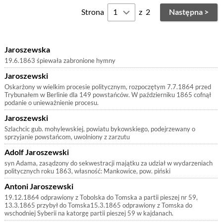
Strona
z
2
Następna >
Jaroszewska
19.6.1863 śpiewała zabronione hymny
Jaroszewski
Oskarżony w wielkim procesie politycznym, rozpoczętym 7.7.1864 przed
Trybunałem w Berlinie dla 149 powstańców. W październiku 1865 cofnął
podanie o unieważnienie procesu.
Jaroszewski
Szlachcic gub. mohylewskiej, powiatu bykowskiego, podejrzewany o
sprzyjanie powstańcom, uwolniony z zarzutu
Adolf Jaroszewski
syn Adama, zasądzony do sekwestracji majątku za udział w wydarzeniach
politycznych roku 1863, własność: Mankowice, pow. piński
Antoni Jaroszewski
19.12.1864 odprawiony z Tobolska do Tomska a partii pieszej nr 59,
13.3.1865 przybył do Tomska15.3.1865 odprawiony z Tomska do
wschodniej Syberii na katorgę partii pieszej 59 w kajdanach.