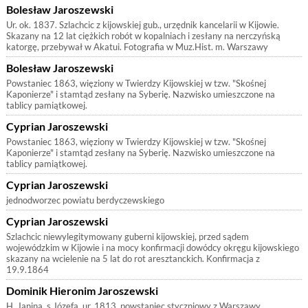
Bolesław Jaroszewski
Ur. ok. 1837. Szlachcic z kijowskiej gub., urzędnik kancelarii w Kijowie.
Skazany na 12 lat ciężkich robót w kopalniach i zesłany na nerczyńską
katorgę, przebywał w Akatui. Fotografia w Muz.Hist. m. Warszawy
Bolesław Jaroszewski
Powstaniec 1863, więziony w Twierdzy Kijowskiej w tzw. "Skośnej
Kaponierze" i stamtąd zesłany na Syberię. Nazwisko umieszczone na
tablicy pamiątkowej.
Cyprian Jaroszewski
Powstaniec 1863, więziony w Twierdzy Kijowskiej w tzw. "Skośnej
Kaponierze" i stamtąd zesłany na Syberię. Nazwisko umieszczone na
tablicy pamiątkowej.
Cyprian Jaroszewski
jednodworzec powiatu berdyczewskiego
Cyprian Jaroszewski
Szlachcic niewylegitymowany guberni kijowskiej, przed sądem
wojewódzkim w Kijowie i na mocy konfirmacji dowódcy okręgu kijowskiego
skazany na wcielenie na 5 lat do rot aresztanckich. Konfirmacja z
19.9.1864
Dominik Hieronim Jaroszewski
H. Janina, s.Józefa, ur. 1813, powstaniec styczniowy z Warszawy,