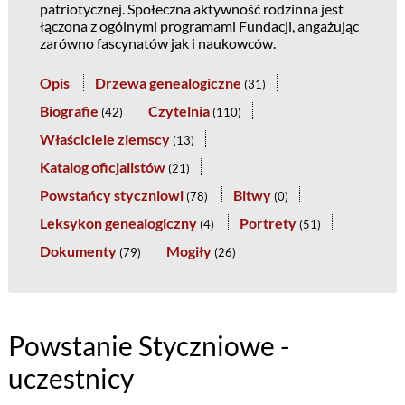
patriotycznej. Społeczna aktywność rodzinna jest
łączona z ogólnymi programami Fundacji, angażując
zarówno fascynatów jak i naukowców.
Opis
Drzewa genealogiczne
(
31
)
Biografie
Czytelnia
(
42
)
(
110
)
Właściciele ziemscy
(
13
)
Katalog oficjalistów
(
21
)
Powstańcy styczniowi
Bitwy
(
78
)
(
0
)
Leksykon genealogiczny
Portrety
(
4
)
(
51
)
Dokumenty
Mogiły
(
79
)
(
26
)
Powstanie Styczniowe -
uczestnicy