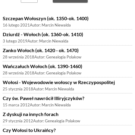
Szczepan Wołoszyn (ok. 1350-ok. 1400)
16 lutego 2021
Autor:
Marcin Niewalda
Dziurdź - Wołoch (ok. 1360-ok. 1410)
3 lutego 2019
Autor:
Marcin Niewalda
Zanko Wołoch (ok. 1420 - ok. 1470)
28 września 2018
Autor:
Genealogia Polakow
Wańczałuch Wołoch (ok. 1390-1460)
28 września 2018
Autor:
Genealogia Polakow
Wołosi - Wojewodowie wołoscy w Rzeczypospolitej
25 stycznia 2018
Autor:
Marcin Niewalda
Czy św. Paweł nawrócił Illiryjczyków?
15 marca 2012
Autor:
Marcin Niewalda
Z dyskuji na innych forach
29 stycznia 2012
Autor:
Genealogia Polakow
Czy Wołosi to Ukraińcy?