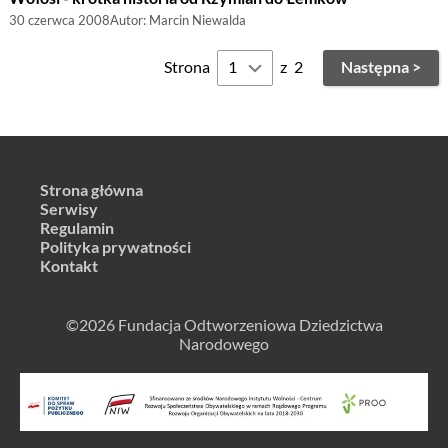
30 czerwca 2008
Autor:
Marcin Niewalda
Strona
z
2
Następna >
Strona główna
Serwisy
Regulamin
Polityka prywatności
Kontakt
©2026 Fundacja Odtworzeniowa Dziedzictwa
Narodowego