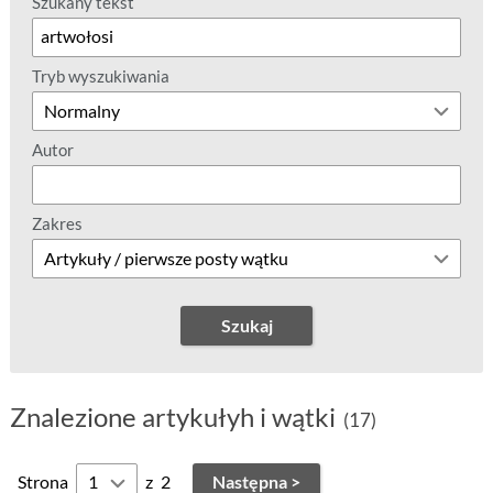
Szukany tekst
Tryb wyszukiwania
Autor
Zakres
Szukaj
Znalezione artykułyh i wątki
(17)
Strona
z
2
Następna >