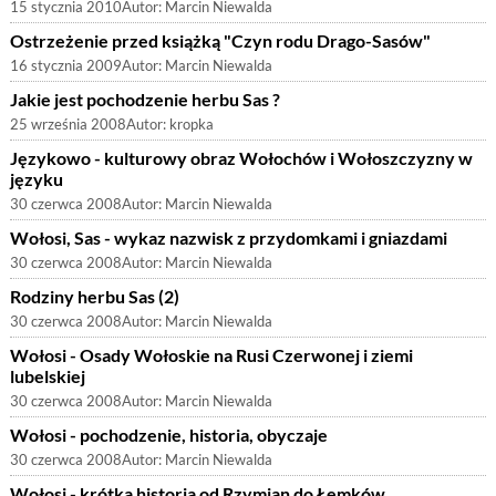
15 stycznia 2010
Autor:
Marcin Niewalda
Ostrzeżenie przed książką "Czyn rodu Drago-Sasów"
16 stycznia 2009
Autor:
Marcin Niewalda
Jakie jest pochodzenie herbu Sas ?
25 września 2008
Autor:
kropka
Językowo - kulturowy obraz Wołochów i Wołoszczyzny w
języku
30 czerwca 2008
Autor:
Marcin Niewalda
Wołosi, Sas - wykaz nazwisk z przydomkami i gniazdami
30 czerwca 2008
Autor:
Marcin Niewalda
Rodziny herbu Sas (2)
30 czerwca 2008
Autor:
Marcin Niewalda
Wołosi - Osady Wołoskie na Rusi Czerwonej i ziemi
lubelskiej
30 czerwca 2008
Autor:
Marcin Niewalda
Wołosi - pochodzenie, historia, obyczaje
30 czerwca 2008
Autor:
Marcin Niewalda
Wołosi - krótka historia od Rzymian do Łemków