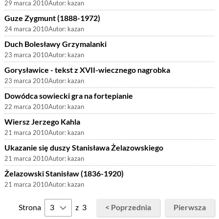
29 marca 2010
Autor:
kazan
Guze Zygmunt (1888-1972)
24 marca 2010
Autor:
kazan
Duch Bolesławy Grzymalanki
23 marca 2010
Autor:
kazan
Gorysławice - tekst z XVII-wiecznego nagrobka
23 marca 2010
Autor:
kazan
Dowódca sowiecki gra na fortepianie
22 marca 2010
Autor:
kazan
Wiersz Jerzego Kahla
21 marca 2010
Autor:
kazan
Ukazanie się duszy Stanisława Żelazowskiego
21 marca 2010
Autor:
kazan
Żelazowski Stanisław (1836-1920)
21 marca 2010
Autor:
kazan
Strona
z
3
< Poprzednia
Pierwsza