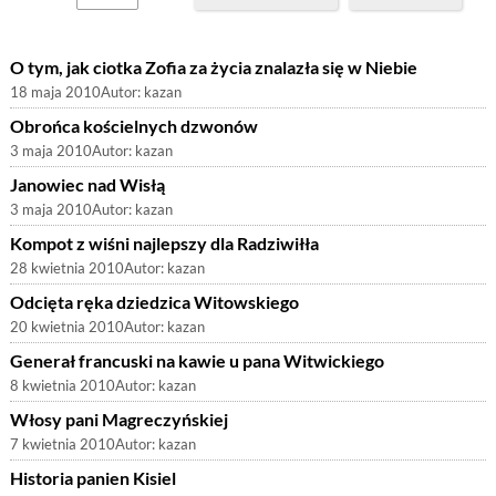
O tym, jak ciotka Zofia za życia znalazła się w Niebie
18 maja 2010
Autor:
kazan
Obrońca kościelnych dzwonów
3 maja 2010
Autor:
kazan
Janowiec nad Wisłą
3 maja 2010
Autor:
kazan
Kompot z wiśni najlepszy dla Radziwiłła
28 kwietnia 2010
Autor:
kazan
Odcięta ręka dziedzica Witowskiego
20 kwietnia 2010
Autor:
kazan
Generał francuski na kawie u pana Witwickiego
8 kwietnia 2010
Autor:
kazan
Włosy pani Magreczyńskiej
7 kwietnia 2010
Autor:
kazan
Historia panien Kisiel